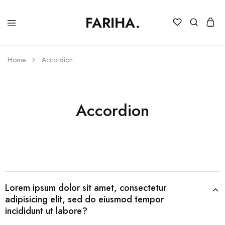
FARIHA.
FARIHA
Online
DC
Store
Home
Accordion
Accordion
Lorem ipsum dolor sit amet, consectetur
adipisicing elit, sed do eiusmod tempor
incididunt ut labore?